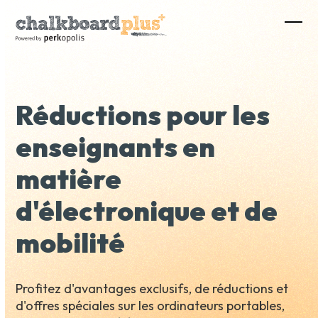
Skip
to
Ope
Clos
content
mobi
mobi
men
men
Réductions pour les
enseignants en
matière
d'électronique et de
mobilité
Profitez d'avantages exclusifs, de réductions et
d'offres spéciales sur les ordinateurs portables,